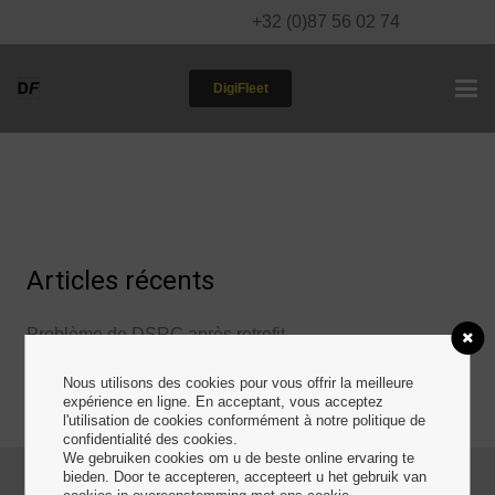
+32 (0)87 56 02 74
DigiFleet
Articles récents
Problème de DSRC après retrofit
Nous utilisons des cookies pour vous offrir la meilleure
expérience en ligne. En acceptant, vous acceptez
Problème de DSRC après retrofit
l'utilisation de cookies conformément à notre politique de
confidentialité des cookies.
We gebruiken cookies om u de beste online ervaring te
bieden. Door te accepteren, accepteert u het gebruik van