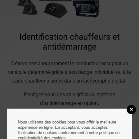
Identification chauffeurs et
antidémarrage
Déterminez à tout moment le conducteur occupant un
véhicule déterminé grâce à son badge individuel ou à la
carte chauffeur insérée dans un tachygraphe digital.
Protégez vous des vols grâce au système
d’antidémarrage en option.
En savoir plus
Nous utilisons des cookies pour vous offrir la meilleure
expérience en ligne. En acceptant, vous acceptez
l'utilisation de cookies conformément à notre politique de
confidentialité des cookies.