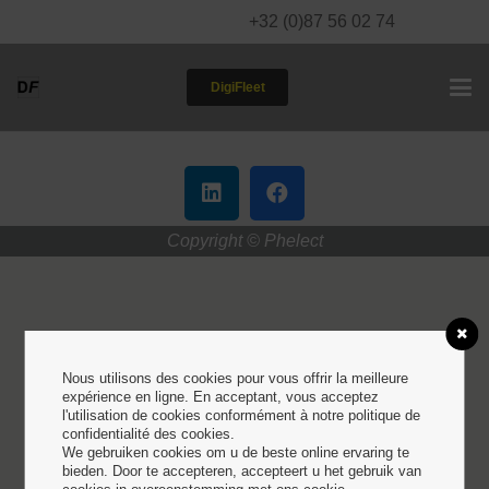
+32 (0)87 56 02 74
DigiFleet
Mentions légales
Copyright © Phelect
Nous utilisons des cookies pour vous offrir la meilleure
expérience en ligne. En acceptant, vous acceptez
l'utilisation de cookies conformément à notre politique de
confidentialité des cookies.
We gebruiken cookies om u de beste online ervaring te
bieden. Door te accepteren, accepteert u het gebruik van