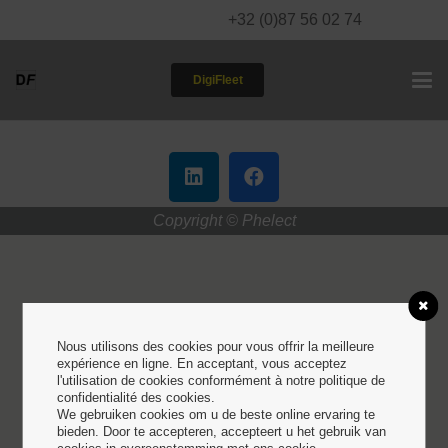
+32 (0)87 56 02 74
DigiFleet
Mentions légales
Copyright © Phelect
Nous utilisons des cookies pour vous offrir la meilleure
expérience en ligne. En acceptant, vous acceptez
l'utilisation de cookies conformément à notre politique de
confidentialité des cookies.
We gebruiken cookies om u de beste online ervaring te
bieden. Door te accepteren, accepteert u het gebruik van